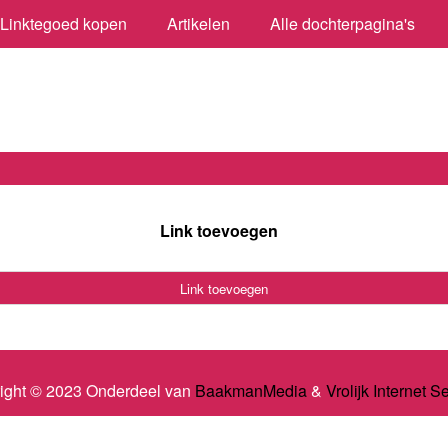
Linktegoed kopen
Artikelen
Alle dochterpagina's
Link toevoegen
Link toevoegen
ight © 2023 Onderdeel van
BaakmanMedia
&
Vrolijk Internet S